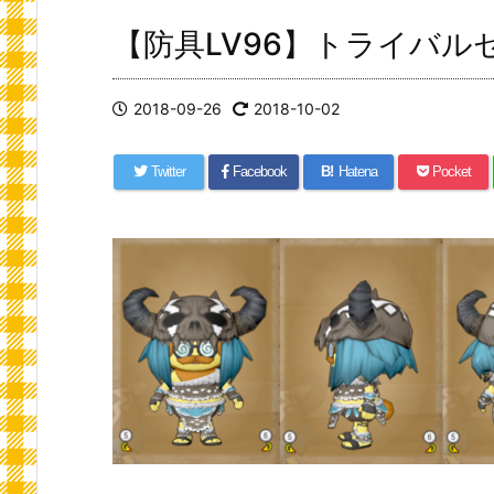
【防具LV96】トライバル
2018-09-26
2018-10-02
Twitter
Facebook
B!
Hatena
Pocket