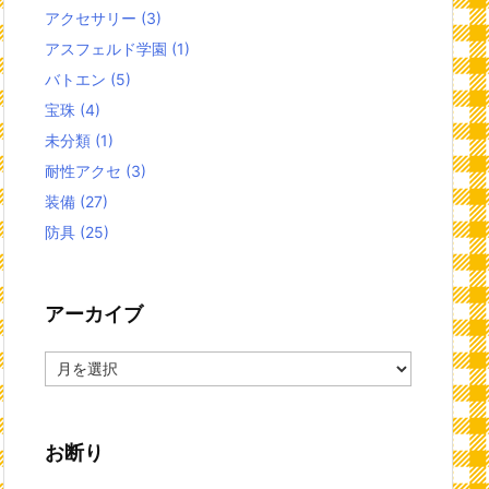
アクセサリー
(3)
アスフェルド学園
(1)
バトエン
(5)
宝珠
(4)
未分類
(1)
耐性アクセ
(3)
装備
(27)
防具
(25)
アーカイブ
ア
ー
カ
イ
お断り
ブ