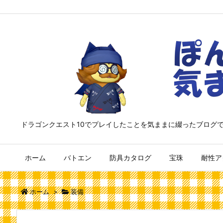
ドラゴンクエスト10でプレイしたことを気ままに綴ったブログ
ホーム
バトエン
防具カタログ
宝珠
耐性ア
ホーム
>
装備