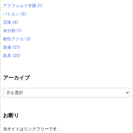
アスフェルド学園
(1)
バトエン
(5)
宝珠
(4)
未分類
(1)
耐性アクセ
(3)
装備
(27)
防具
(25)
アーカイブ
ア
ー
カ
イ
お断り
ブ
当サイトはリンクフリーです。