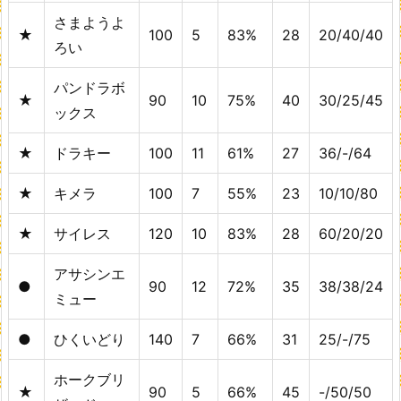
さまようよ
★
100
5
83%
28
20/40/40
ろい
パンドラボ
★
90
10
75%
40
30/25/45
ックス
★
ドラキー
100
11
61%
27
36/-/64
★
キメラ
100
7
55%
23
10/10/80
★
サイレス
120
10
83%
28
60/20/20
アサシンエ
●
90
12
72%
35
38/38/24
ミュー
●
ひくいどり
140
7
66%
31
25/-/75
ホークブリ
★
90
5
66%
45
-/50/50