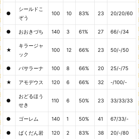
シールドこ
●
100
10
83%
23
20/20/60
ぞう
●
おおきづち
140
3
61%
27
66/-/34
キラージャ
★
100
12
66%
23
50/-/50
ック
●
バサラーナ
100
8
66%
20
25/-/75
★
アモデウス
120
6
66%
32
-/100/-
おどるほう
●
110
6
50%
23
33/33/33
せき
●
ゴーレム
140
1
50%
41
67/33/-
●
ばくだん岩
120
2
83%
38
20/-/80