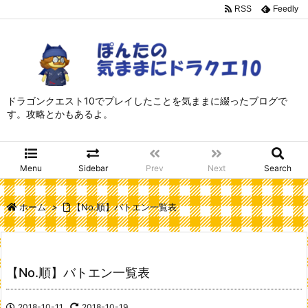
RSS
Feedly
ドラゴンクエスト10でプレイしたことを気ままに綴ったブログで
す。攻略とかもあるよ。
Menu
Sidebar
Prev
Next
Search
ホーム
>
【No.順】バトエン一覧表
【No.順】バトエン一覧表
2018-10-11
2018-10-19