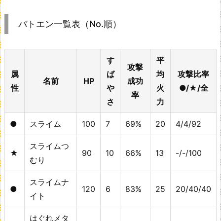
バトエン一覧表（No.順）
す
平
攻撃
属
ば
均
攻撃比率
名前
HP
成功
性
や
火
●/★/全
率
さ
力
●
スライム
100
7
69%
20
4/4/92
スライムつ
★
90
10
66%
13
-/-/100
むり
スライムナ
●
120
6
83%
25
20/40/40
イト
はぐれメタ