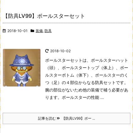
【防具LV99】ポールスターセット
2018-10-01
装備
,
防具
2018-10-02
ポールスターセットは、ポールスターハット
（頭）、ポールスタートップ（体上）、ポー
ルスターボトム（体下）、ポールスターのく
つ（足）の４部位からなる防具セットです。
腕の部位がないため他の装備で補う必要があ
ります。
ポールスターの性能 ...
記事を読む
【防具LV99】ポー ...