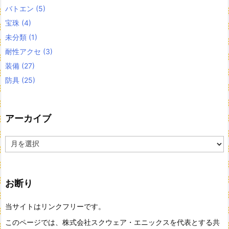
バトエン
(5)
宝珠
(4)
未分類
(1)
耐性アクセ
(3)
装備
(27)
防具
(25)
アーカイブ
ア
ー
カ
イ
お断り
ブ
当サイトはリンクフリーです。
このページでは、株式会社スクウェア・エニックスを代表とする共