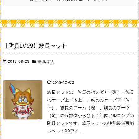
【防具LV99】族長セット
2018-09-29
装備
,
防具
2018-10-02
族長セットは、族長のバンダナ（頭）、族長
のケープ上（体上）、族長のケープ下（体
下）、族長のアーム（腕）、族長のブーツ
（足）の５部位からなる全部位フルコンプの
防具セットです。
族長セットの性能
装備可能
レベル：99
アイ ...